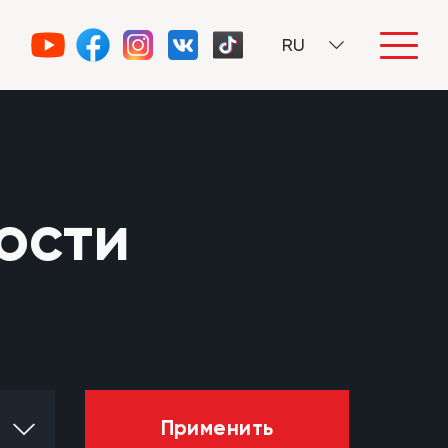
RU
ости
Применить